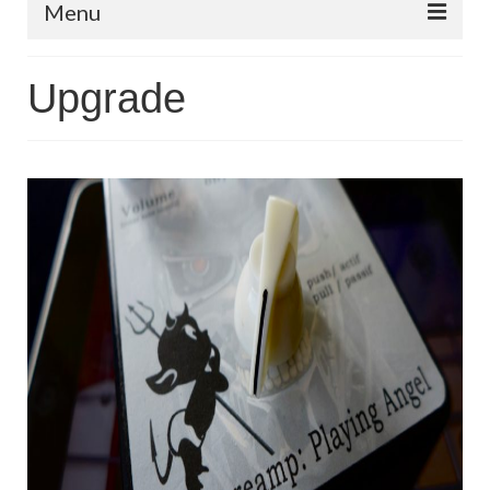
Menu
Stratocaster fgh Custom Angel
Upgrade
Telecaster fgh Custom Angel
Préamplificateur embarqué série ‘Angel ‘à partir de
140 euros.
Forfaits, tarifs.
Partenaires
Contact
fgh guitar