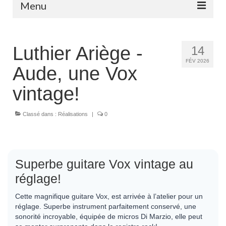
Menu
Stratocaster fgh Custom Angel
Luthier Ariège -
14
Telecaster fgh Custom Angel
FÉV 2026
Aude, une Vox
Préamplificateur embarqué série ‘Angel ‘à partir de
140 euros.
vintage!
Forfaits, tarifs.
Classé dans :
Réalisations
|
0
Partenaires
Contact
Superbe guitare Vox vintage au
fgh guitar
réglage!
Cette magnifique guitare Vox, est arrivée à l’atelier pour un
réglage. Superbe instrument parfaitement conservé, une
sonorité incroyable, équipée de micros Di Marzio, elle peut